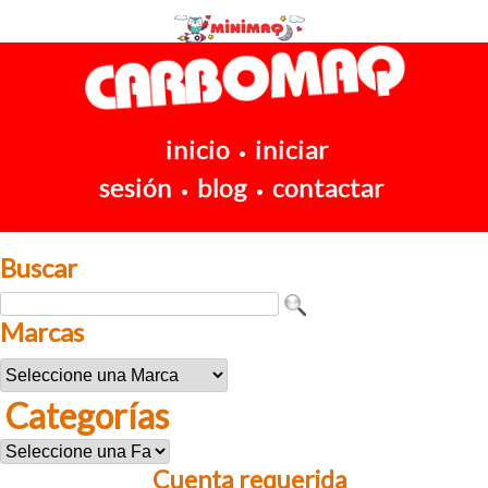
inicio
iniciar
•
sesión
blog
contactar
•
•
Buscar
Marcas
Categorías
Cuenta requerida