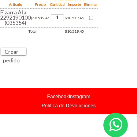
Artículo
Precio
Cantidad
Importe
Eliminar
Pizarra Afa
2292190100
$10.519,45
$10.519,45
(035354)
Total
$10.519,45
Crear
pedido
Facebook
Instagram
Politica de Devoluciones