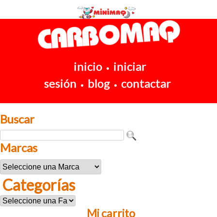
inicio
iniciar
•
sesión
blog
contactar
•
•
Buscar
Marcas
Categorías
Mi carrito