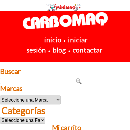
inicio
iniciar
•
sesión
blog
contactar
•
•
Buscar
Marcas
Categorías
Mi carrito