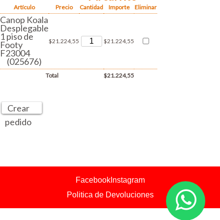
Artículo
Precio
Cantidad
Importe
Eliminar
Canop Koala
Desplegable
1 piso de
$21.224,55
$21.224,55
Footy
F23004
(025676)
Total
$21.224,55
Crear
pedido
Facebook
Instagram
Politica de Devoluciones