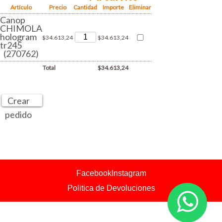
Artículo
Precio
Cantidad
Importe
Eliminar
Canop
CHIMOLA
hologram
$34.613,24
$34.613,24
tr245
(270762)
Total
$34.613,24
Crear
pedido
Facebook
Instagram
Politica de Devoluciones