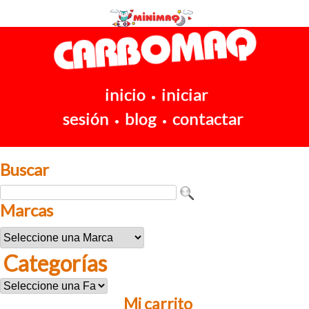
inicio
iniciar
•
sesión
blog
contactar
•
•
Buscar
Marcas
Categorías
Mi carrito