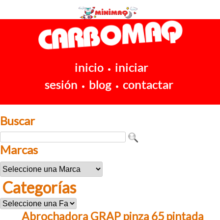
inicio
iniciar
•
sesión
blog
contactar
•
•
Buscar
Marcas
Categorías
Abrochadora GRAP pinza 65 pintada