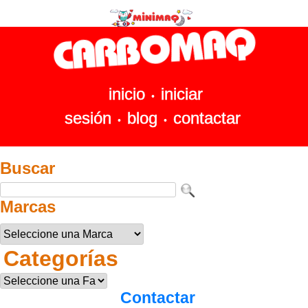
inicio
iniciar
•
sesión
blog
contactar
•
•
Buscar
Marcas
Categorías
Contactar