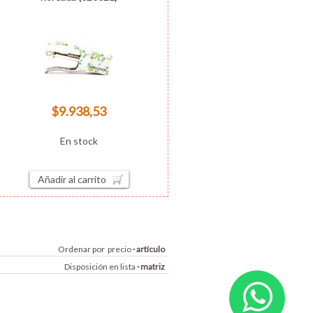
$9.938,53
En stock
Añadir al carrito
Ordenar por
precio
·
artículo
Disposición en
lista
·
matriz