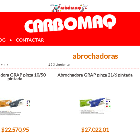
OG
•
CONTACTAR
abrochadoras
de 19
1
2
3
siguiente
dora GRAP pinza 10/50
Abrochadora GRAP pinza 21/6 pintada
pintada
$22.570,95
$27.022,01