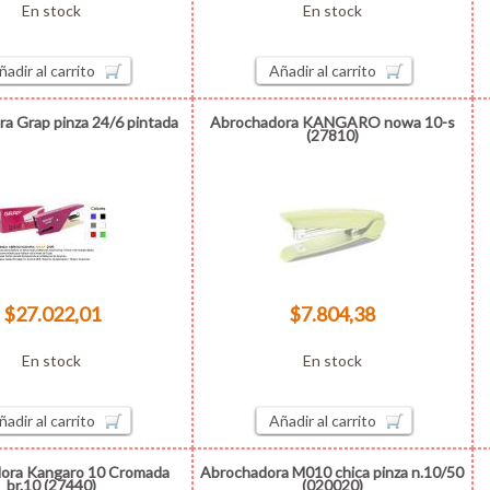
En stock
En stock
ñadir al carrito
Añadir al carrito
a Grap pinza 24/6 pintada
Abrochadora KANGARO nowa 10-s
(27810)
$27.022,01
$7.804,38
En stock
En stock
ñadir al carrito
Añadir al carrito
ora Kangaro 10 Cromada
Abrochadora M010 chica pinza n.10/50
br.10 (27440)
(020020)