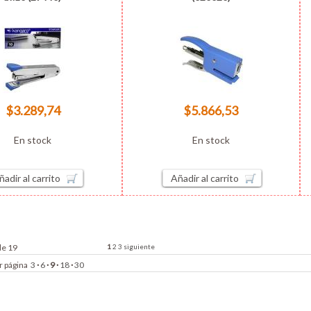
$3.289,74
$5.866,53
En stock
En stock
ñadir al carrito
Añadir al carrito
de 19
1
2
3
siguiente
r página
3
·
6
·
9
·
18
·
30