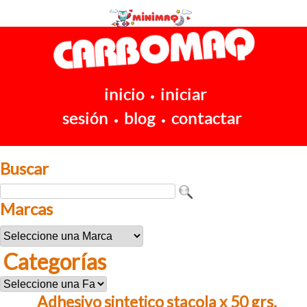
inicio
iniciar
•
sesión
blog
contactar
•
•
Buscar
Marcas
Categorías
Adhesivo sintetico stacola x 50 grs.