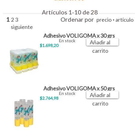
Artículos 1-10 de 28
1
Ordenar por
·
2
3
precio
artículo
siguiente
Adhesivo VOLIGOMA x 30 grs
En stock
Añadir al
$1.698,20
carrito
Adhesivo VOLIGOMA x 50 grs
En stock
Añadir al
$2.764,98
carrito