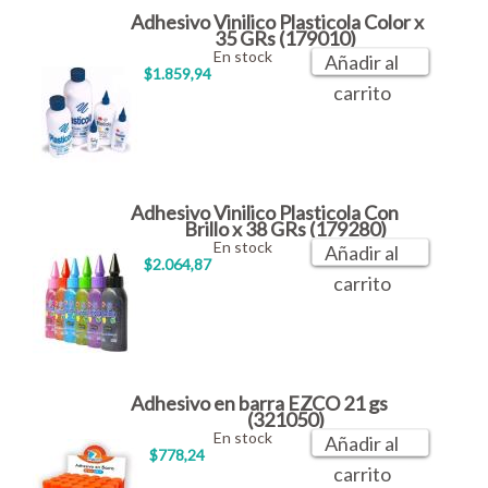
Adhesivo Vinilico Plasticola Color x
35 GRs (179010)
En stock
Añadir al
$1.859,94
carrito
Adhesivo Vinilico Plasticola Con
Brillo x 38 GRs (179280)
En stock
Añadir al
$2.064,87
carrito
Adhesivo en barra EZCO 21 gs
(321050)
En stock
Añadir al
$778,24
carrito