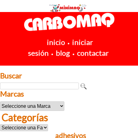
inicio
iniciar
•
sesión
blog
contactar
•
•
Buscar
Marcas
Categorías
adhesivos