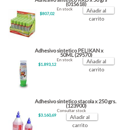
(015618)
En stock
Añadir al
$807,02
carrito
Adhesivo sintetico PELIKAN x
50ML (29570)
En stock
Añadir al
$1.893,12
carrito
Adhesivo sintetico stacola x 250 grs.
(123900)
Consultar stock
$3.160,69
Añadir al
carrito