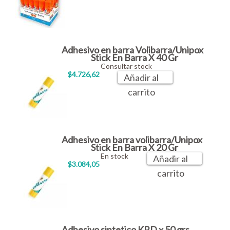
Adhesivo en barra Volibarra/Unipox
Stick En Barra X 40 Gr
Consultar stock
$4.726,62
Añadir al
carrito
Adhesivo en barra volibarra/Unipox
Stick En Barra X 20 Gr
En stock
Añadir al
$3.084,05
carrito
Adhesivo sintetico KRD x 50 grs