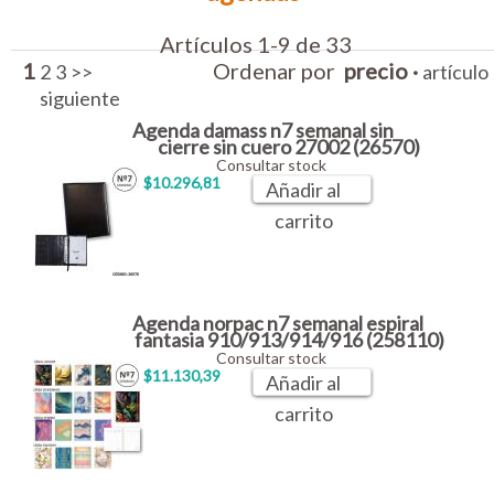
Artículos 1-9 de 33
1
Ordenar por
precio
·
2
3
>>
artículo
siguiente
Agenda damass n7 semanal sin
cierre sin cuero 27002 (26570)
Consultar stock
$10.296,81
Añadir al
carrito
Agenda norpac n7 semanal espiral
fantasia 910/913/914/916 (258110)
Consultar stock
$11.130,39
Añadir al
carrito