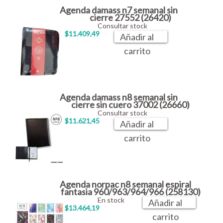
Agenda damass n7 semanal sin
cierre 27552 (26420)
Consultar stock
$11.409,49
Añadir al
carrito
Agenda damass n8 semanal sin
cierre sin cuero 37002 (26660)
Consultar stock
$11.621,45
Añadir al
carrito
Agenda norpac n8 semanal espiral
fantasia 960/963/964/966 (258130)
En stock
Añadir al
$13.464,19
carrito