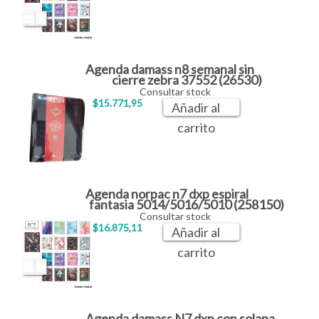
Agenda damass n8 semanal sin
cierre zebra 37552 (26530)
Consultar stock
$15.771,95
Añadir al
carrito
Agenda norpac n7 dxp espiral
fantasia 5014/5016/5010 (258150)
Consultar stock
$16.875,11
Añadir al
carrito
Agenda damass N7 dxp con solapa