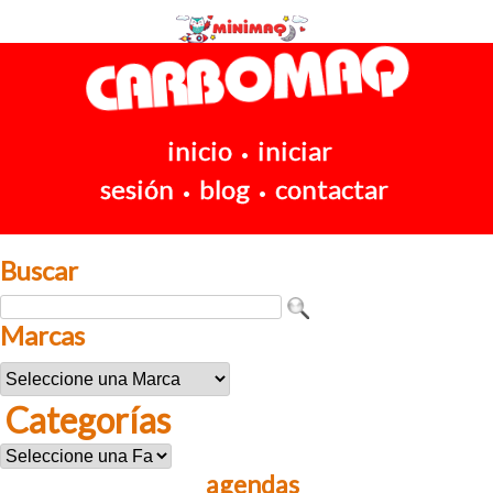
inicio
iniciar
•
sesión
blog
contactar
•
•
Buscar
Marcas
Categorías
agendas