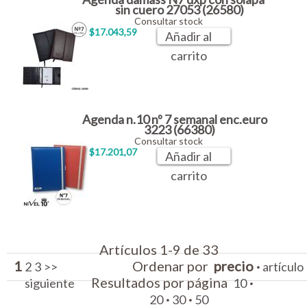
sin cuero 27053 (26580)
Consultar stock
$17.043,59
Añadir al
carrito
Agenda n.10 nº 7 semanal enc.euro
3223 (66380)
Consultar stock
$17.201,07
Añadir al
carrito
Artículos 1-9 de 33
1
Ordenar por
precio
·
2
3
>>
artículo
Resultados por página
·
siguiente
10
·
·
20
30
50