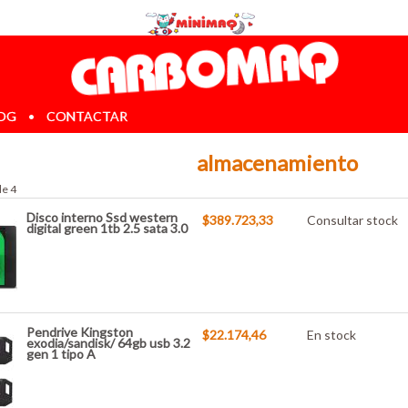
OG
•
CONTACTAR
almacenamiento
de 4
Disco interno Ssd western
$389.723,33
Consultar stock
digital green 1tb 2.5 sata 3.0
Pendrive Kingston
$22.174,46
En stock
exodia/sandisk/ 64gb usb 3.2
gen 1 tipo A