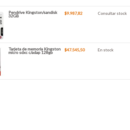
Pendrive Kingston/sandisk
$9.987,82
Consultar stock
32GB
Tarjeta de memoria Kingston
$47.545,50
En stock
micro sdxc c/adap 128gb