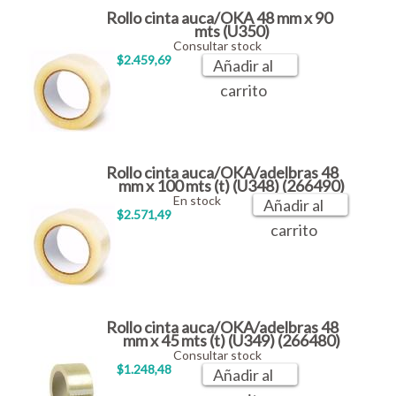
Rollo cinta auca/OKA 48 mm x 90
mts (U350)
Consultar stock
$2.459,69
Añadir al
carrito
Rollo cinta auca/OKA/adelbras 48
mm x 100 mts (t) (U348) (266490)
En stock
Añadir al
$2.571,49
carrito
Rollo cinta auca/OKA/adelbras 48
mm x 45 mts (t) (U349) (266480)
Consultar stock
$1.248,48
Añadir al