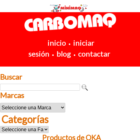
inicio
iniciar
•
sesión
blog
contactar
•
•
Buscar
Marcas
Categorías
Productos de OKA