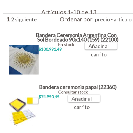
Artículos 1-10 de 13
1
Ordenar por
·
2
siguiente
precio
artículo
Bandera Ceremonia Argentina Con
Sol Bordeado 90x140 (159) (22100)
En stock
Añadir al
$100.991,49
carrito
Bandera ceremonia papal (22360)
Consultar stock
$74.950,45
Añadir al
carrito