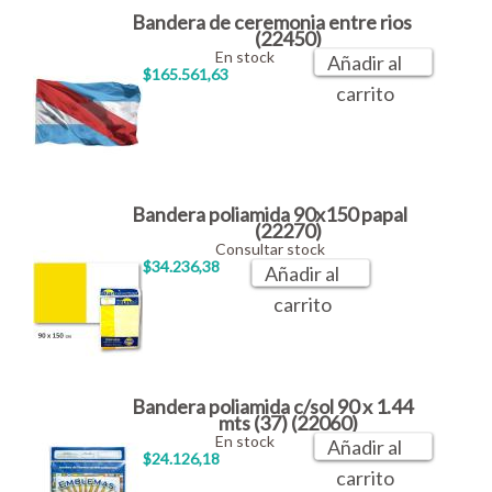
Bandera de ceremonia entre rios
(22450)
En stock
Añadir al
$165.561,63
carrito
Bandera poliamida 90x150 papal
(22270)
Consultar stock
$34.236,38
Añadir al
carrito
Bandera poliamida c/sol 90 x 1.44
mts (37) (22060)
En stock
Añadir al
$24.126,18
carrito