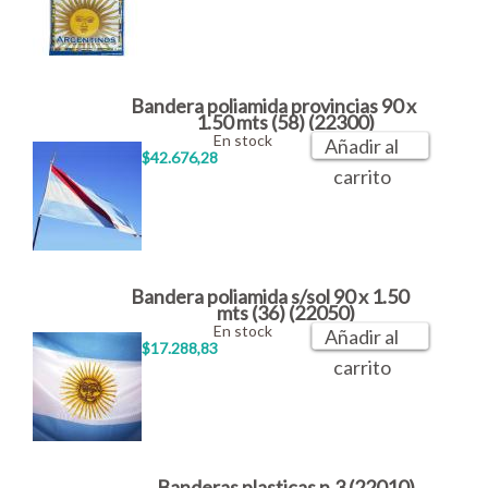
Bandera poliamida provincias 90 x
1.50 mts (58) (22300)
En stock
Añadir al
$42.676,28
carrito
Bandera poliamida s/sol 90 x 1.50
mts (36) (22050)
En stock
Añadir al
$17.288,83
carrito
Banderas plasticas n.3 (22010)