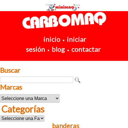
inicio
iniciar
•
sesión
blog
contactar
•
•
Buscar
Marcas
Categorías
banderas