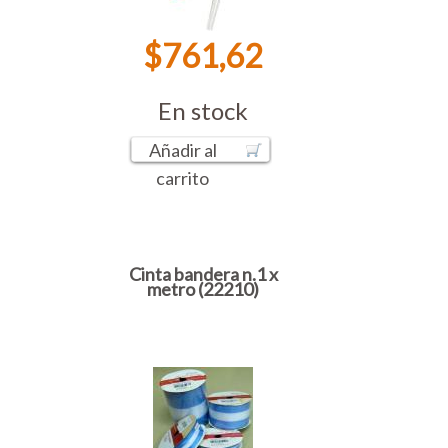
$761,62
En stock
Añadir al
carrito
Cinta bandera n.1 x
metro (22210)