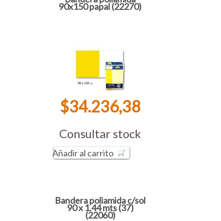
90x150 papal (22270)
$34.236,38
Consultar stock
Añadir al carrito
Bandera poliamida c/sol
90 x 1.44 mts (37)
(22060)