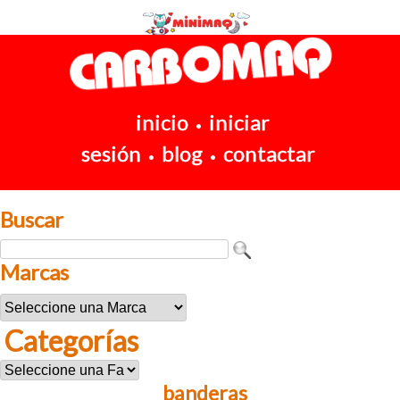
inicio
iniciar
•
sesión
blog
contactar
•
•
Buscar
Marcas
Categorías
banderas