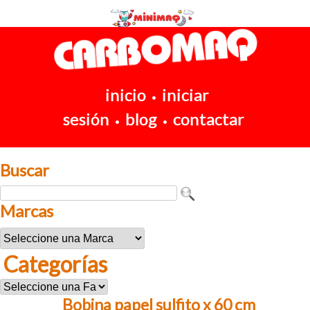
inicio
iniciar
•
sesión
blog
contactar
•
•
Buscar
Marcas
Categorías
Bobina papel sulfito x 60 cm