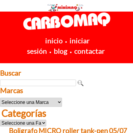
inicio
iniciar
•
sesión
blog
contactar
•
•
Buscar
Marcas
Categorías
Boligrafo MICRO roller tank-pen 05/07