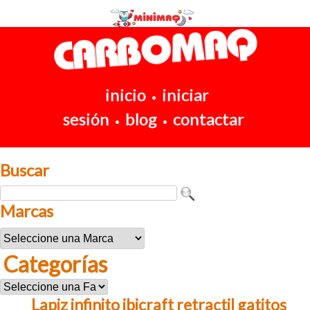
inicio
iniciar
•
sesión
blog
contactar
•
•
Buscar
Marcas
Categorías
Lapiz infinito ibicraft retractil gatitos