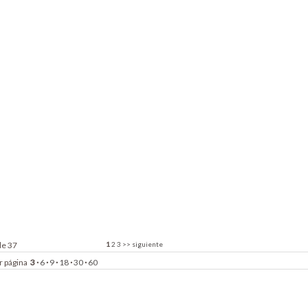
de 37
1
2
3
>>
siguiente
r página
3
·
6
·
9
·
18
·
30
·
60