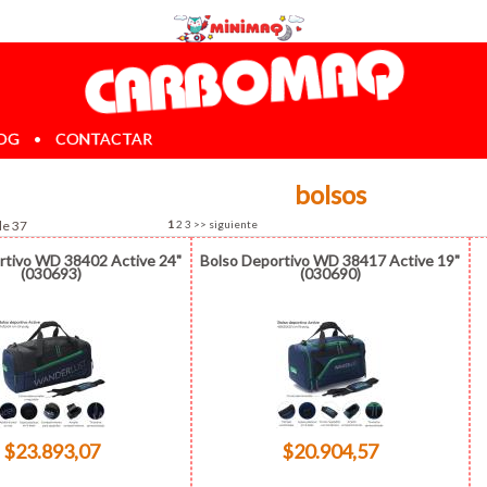
OG
•
CONTACTAR
bolsos
de 37
1
2
3
>>
siguiente
rtivo WD 38402 Active 24"
Bolso Deportivo WD 38417 Active 19"
(030693)
(030690)
$23.893,07
$20.904,57