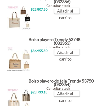
(032366)
Consultar stock
$23.807,50
Añadir al
carrito
Bolso playero Trendy 53748
(032363)
Consultar stock
$36.955,30
Añadir al
carrito
Bolso playero de tela Trendy 53750
(032364)
Consultar stock
$28.733,18
Añadir al
carrito