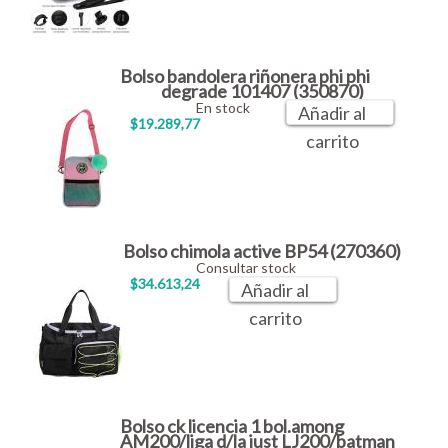
Bolso bandolera riñonera phi phi
degrade 101407 (350870)
En stock
Añadir al
$19.289,77
carrito
Bolso chimola active BP54 (270360)
Consultar stock
$34.613,24
Añadir al
carrito
Bolso ck licencia 1 bol.among
AM200/liga d/la just LJ200/batman