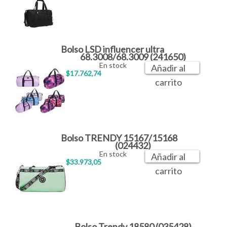
Bolso LSD influencer ultra
68.3008/68.3009 (241650)
En stock
Añadir al
$17.762,74
carrito
Bolso TRENDY 15167/15168
(024432)
En stock
Añadir al
$33.973,05
carrito
Bolso Trendy 18580 (035428)