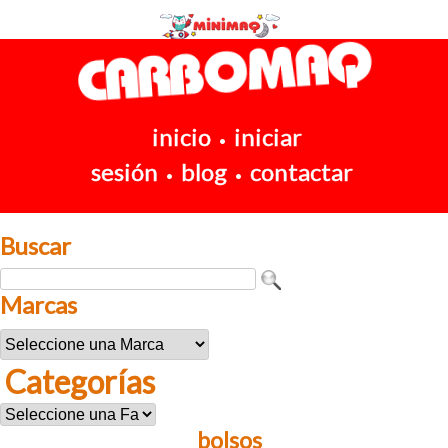
inicio
iniciar
•
sesión
blog
contactar
•
•
Buscar
Marcas
Categorías
bolsos