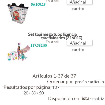
En stock
Añadir al
$6.108,19
carrito
Set tapi mega tubo licencia
c/actividades (316010)
En stock
Añadir al
$17.392,55
carrito
Artículos 1-37 de 37
Ordenar por
·
precio
artículo
Resultados por página
·
10
·
·
20
30
50
Disposición en
lista
·
matriz