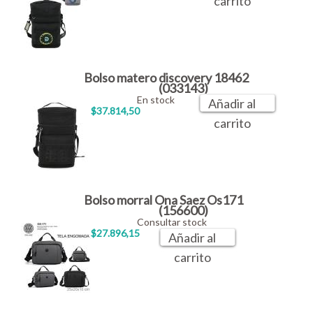
carrito
Bolso matero discovery 18462
(033143)
En stock
Añadir al
$37.814,50
carrito
Bolso morral Ona Saez Os171
(156600)
Consultar stock
$27.896,15
Añadir al
carrito