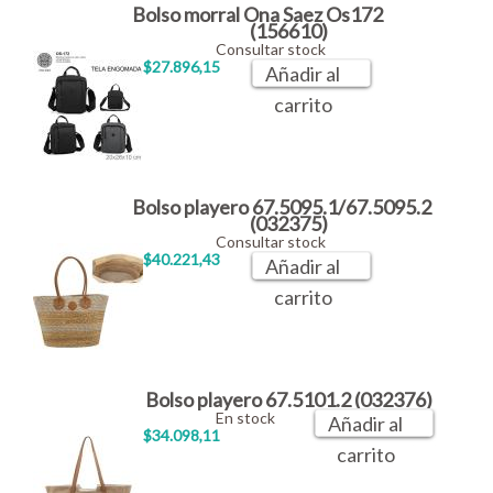
Bolso morral Ona Saez Os172
(156610)
Consultar stock
$27.896,15
Añadir al
carrito
Bolso playero 67.5095.1/67.5095.2
(032375)
Consultar stock
$40.221,43
Añadir al
carrito
Bolso playero 67.5101.2 (032376)
En stock
Añadir al
$34.098,11
carrito