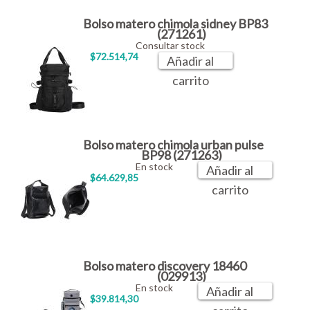
Bolso matero chimola sidney BP83
(271261)
Consultar stock
$72.514,74
Añadir al
carrito
Bolso matero chimola urban pulse
BP98 (271263)
En stock
Añadir al
$64.629,85
carrito
Bolso matero discovery 18460
(029913)
En stock
Añadir al
$39.814,30