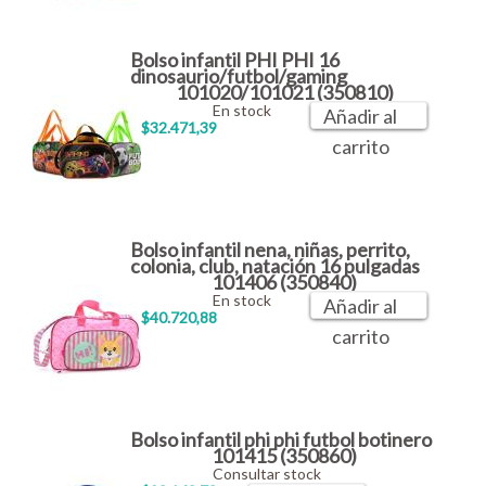
Bolso infantil PHI PHI 16
dinosaurio/futbol/gaming
101020/101021 (350810)
En stock
Añadir al
$32.471,39
carrito
Bolso infantil nena, niñas, perrito,
colonia, club, natación 16 pulgadas
101406 (350840)
En stock
Añadir al
$40.720,88
carrito
Bolso infantil phi phi futbol botinero
101415 (350860)
Consultar stock