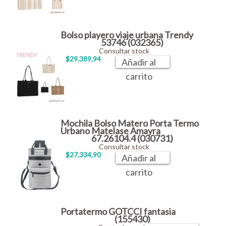
Bolso playero viaje urbana Trendy
53746 (032365)
Consultar stock
$29.389,94
Añadir al
carrito
Mochila Bolso Matero Porta Termo
Urbano Matelase Amayra
67.26104.4 (030731)
Consultar stock
$27.334,90
Añadir al
carrito
Portatermo GOTCCI fantasia
(155430)