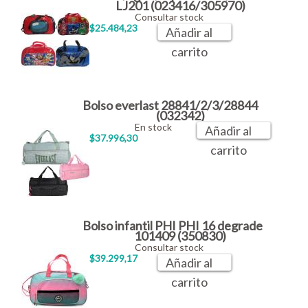
LJ201 (023416/305970)
Consultar stock
$25.484,23
Añadir al
carrito
Bolso everlast 28841/2/3/28844
(032342)
En stock
Añadir al
$37.996,30
carrito
Bolso infantil PHI PHI 16 degrade
101409 (350830)
Consultar stock
$39.299,17
Añadir al
carrito