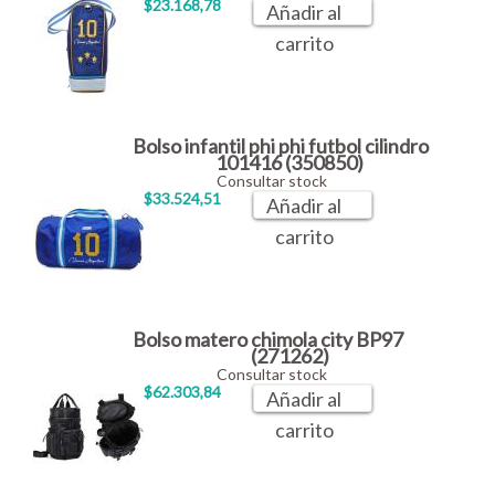
$23.168,78
Añadir al
carrito
Bolso infantil phi phi futbol cilindro
101416 (350850)
Consultar stock
$33.524,51
Añadir al
carrito
Bolso matero chimola city BP97
(271262)
Consultar stock
$62.303,84
Añadir al
carrito