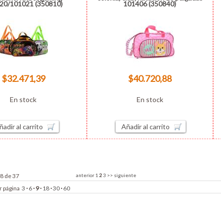
20/101021 (350810)
101406 (350840)
$32.471,39
$40.720,88
En stock
En stock
ñadir al carrito
Añadir al carrito
18 de 37
anterior
1
2
3
>>
siguiente
r página
3
·
6
·
9
·
18
·
30
·
60