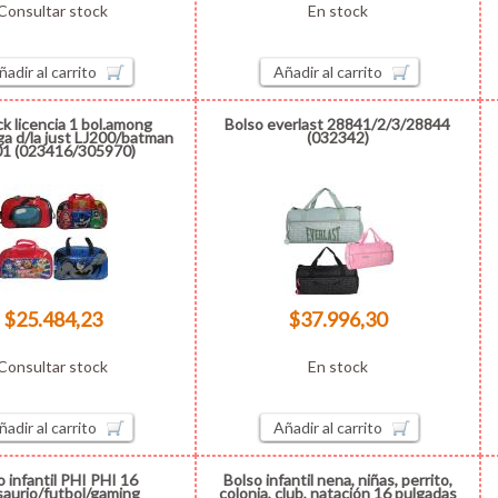
Consultar stock
En stock
ñadir al carrito
Añadir al carrito
ck licencia 1 bol.among
Bolso everlast 28841/2/3/28844
a d/la just LJ200/batman
(032342)
01 (023416/305970)
$25.484,23
$37.996,30
Consultar stock
En stock
ñadir al carrito
Añadir al carrito
o infantil PHI PHI 16
Bolso infantil nena, niñas, perrito,
saurio/futbol/gaming
colonia, club, natación 16 pulgadas