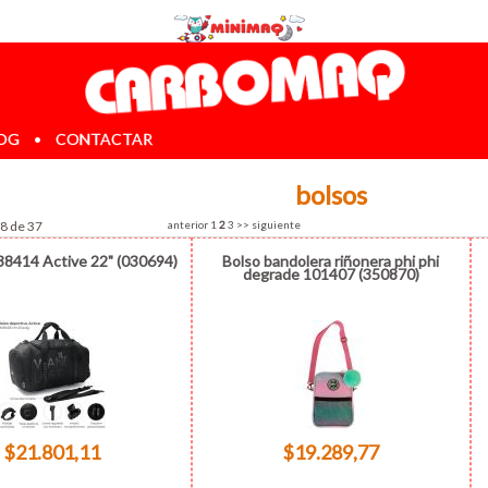
OG
•
CONTACTAR
bolsos
18 de 37
anterior
1
2
3
>>
siguiente
8414 Active 22" (030694)
Bolso bandolera riñonera phi phi
degrade 101407 (350870)
$21.801,11
$19.289,77