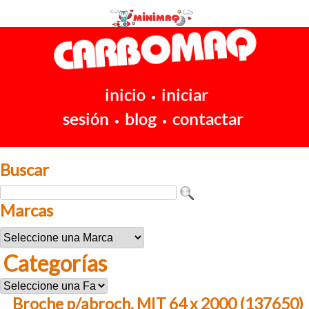
inicio
iniciar
•
sesión
blog
contactar
•
•
Buscar
Marcas
Categorías
Broche p/abroch. MIT 64 x 2000 (137650)