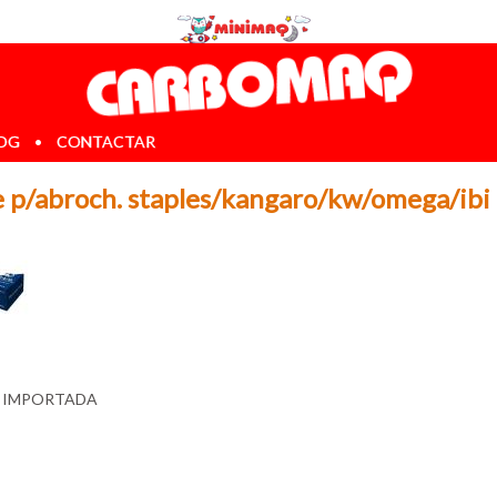
OG
•
CONTACTAR
 p/abroch. staples/kangaro/kw/omega/ibi
:
IMPORTADA