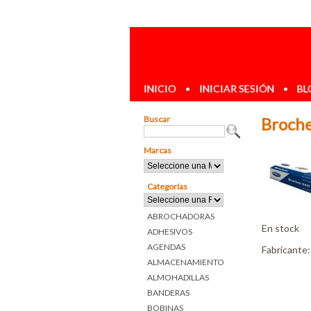
INICIO
•
INICIAR SESIÓN
•
BL
Buscar
Broche
Marcas
Categorías
ABROCHADORAS
En stock
ADHESIVOS
AGENDAS
Fabricante
ALMACENAMIENTO
ALMOHADILLAS
BANDERAS
BOBINAS