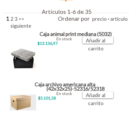
Artículos 1-6 de 35
1
Ordenar por
·
2
3
>>
precio
artículo
siguiente
Caja animal print mediana (5032)
En stock
Añadir al
$13.136,97
carrito
Caja archivo americana alta
(42x32x25)-52316/52318
En stock
Añadir al
$5.101,58
carrito