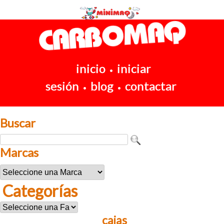
inicio
iniciar
•
sesión
blog
contactar
•
•
Buscar
Marcas
Categorías
cajas