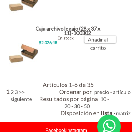
Caja archivo legajo (28 x 37 x
11)-100302
En stock
Añadir al
$2.026,48
carrito
Artículos 1-6 de 35
1
Ordenar por
·
2
3
>>
precio
artículo
Resultados por página
·
siguiente
10
·
·
20
30
50
Disposición en
lista
·
matriz
Facebook
Instagram