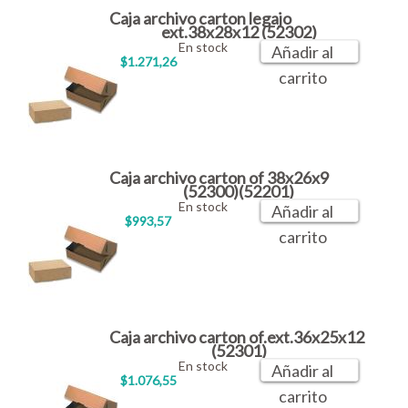
Caja archivo carton legajo
ext.38x28x12 (52302)
En stock
Añadir al
$1.271,26
carrito
Caja archivo carton of 38x26x9
(52300)(52201)
En stock
Añadir al
$993,57
carrito
Caja archivo carton of.ext.36x25x12
(52301)
En stock
Añadir al
$1.076,55
carrito