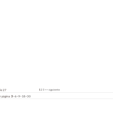
de 27
1
2
3
>>
siguiente
r página
3
·
6
·
9
·
18
·
30