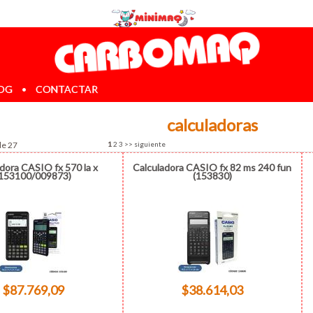
OG
•
CONTACTAR
calculadoras
de 27
1
2
3
>>
siguiente
dora CASIO fx 570 la x
Calculadora CASIO fx 82 ms 240 fun
(153100/009873)
(153830)
$87.769,09
$38.614,03