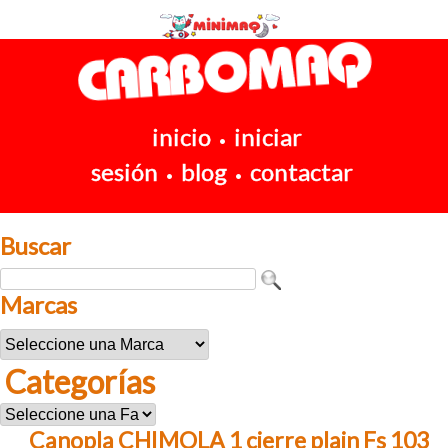
inicio
iniciar
•
sesión
blog
contactar
•
•
Buscar
Marcas
Categorías
Canopla CHIMOLA 1 cierre plain Fs 103