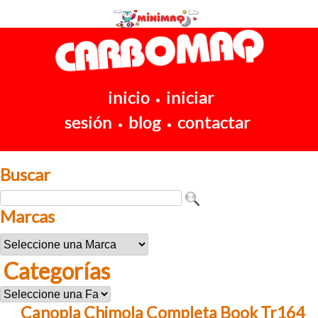
inicio
iniciar
•
sesión
blog
contactar
•
•
Buscar
Marcas
Categorías
Canopla Chimola Completa Book Tr164