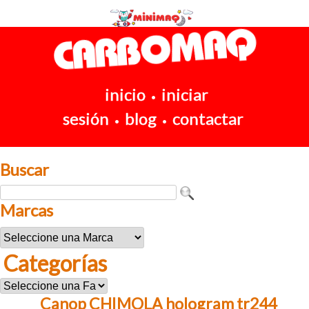
inicio
iniciar
•
sesión
blog
contactar
•
•
Buscar
Marcas
Categorías
Canop CHIMOLA hologram tr244