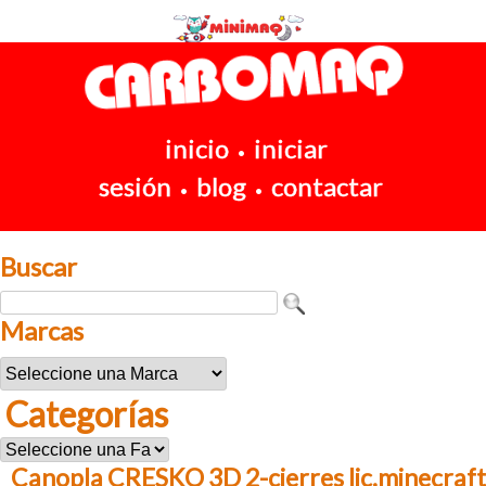
inicio
iniciar
•
sesión
blog
contactar
•
•
Buscar
Marcas
Categorías
Canopla CRESKO 3D 2-cierres lic.minecraft