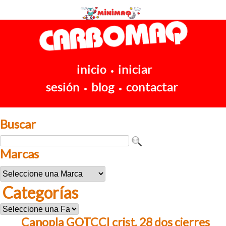
inicio
iniciar
•
sesión
blog
contactar
•
•
Buscar
Marcas
Categorías
Canopla GOTCCI crist. 28 dos cierres