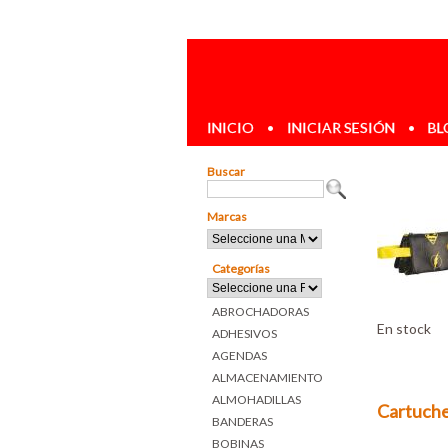
INICIO
•
INICIAR SESIÓN
•
BL
Buscar
Marcas
Categorías
ABROCHADORAS
En stock
ADHESIVOS
AGENDAS
ALMACENAMIENTO
ALMOHADILLAS
Cartuche
BANDERAS
BOBINAS