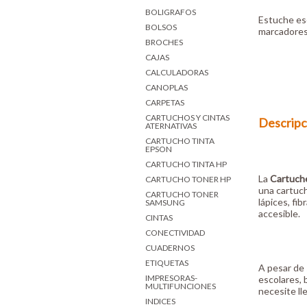
BOLIGRAFOS
Estuche esc
BOLSOS
marcadores 
BROCHES
CAJAS
CALCULADORAS
CANOPLAS
CARPETAS
CARTUCHOS Y CINTAS
Descripc
ATERNATIVAS
CARTUCHO TINTA
EPSON
CARTUCHO TINTA HP
La
Cartuch
CARTUCHO TONER HP
una cartuch
CARTUCHO TONER
lápices, fi
SAMSUNG
accesible.
CINTAS
CONECTIVIDAD
CUADERNOS
ETIQUETAS
A pesar de 
IMPRESORAS-
escolares, 
MULTIFUNCIONES
necesite l
INDICES