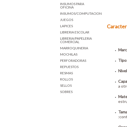
INSUMOS PARA
OFICINA
INSUMOS/COMPUTACION
JUEGOS
Caracterí
LAPICES
LIBRERIA ESCOLAR
LIBRERIA/PAPELERIA
COMERCIAL
MARROQUINERIA
Marc
MOCHILAS
Tipo
PERFORADORAS
REPUESTOS
Nivel
RESMAS
ROLLOS
Capa
SELLOS
a ot
SOBRES
Mater
estru
Tama
:con