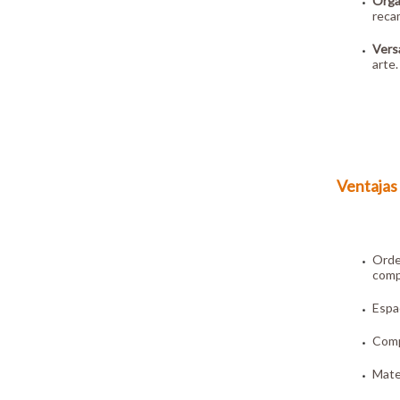
Orga
reca
Versa
arte.
Ventajas 
Orde
compa
Espac
Compa
Mater