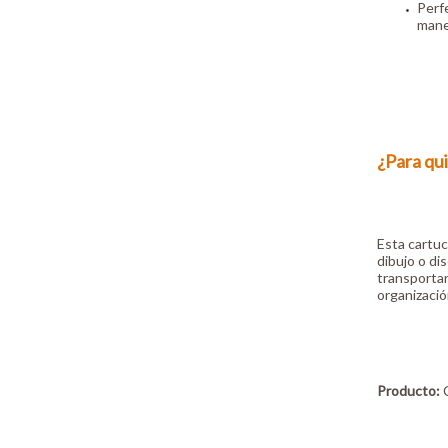
Perfe
mane
¿Para qui
Esta cartuc
dibujo o di
transporta
organizaci
Producto:
C