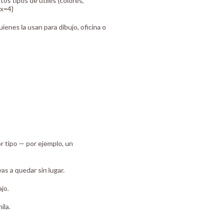
s tipos de útiles (colores,
ex=4}
enes la usan para dibujo, oficina o
r tipo — por ejemplo, un
as a quedar sin lugar.
jo.
ila.