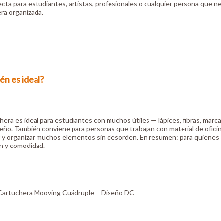
cta para estudiantes, artistas, profesionales o cualquier persona que ne
ra organizada.
én es ideal?
hera es ideal para estudiantes con muchos útiles — lápices, fibras, mar
seño. También conviene para personas que trabajan con material de ofici
r y organizar muchos elementos sin desorden. En resumen: para quienes
ón y comodidad.
artuchera Mooving Cuádruple – Diseño DC