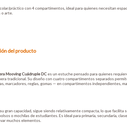
olar/práctico con 4 compartimentos, ideal para quienes necesitan espacio
o arte.
ión del producto
era Mooving Cuádruple DC
es un estuche pensado para quienes requier
era tradicional. Su diseño con cuatro compartimentos separados permite
bras, marcadores, reglas, gomas — en compartimentos independientes, ma
su gran capacidad, sigue siendo relativamente compacta, lo que facilita 
bolsos o mochilas de estudiantes. Es ideal para primaria, secundaria, cla
levar muchos elementos.