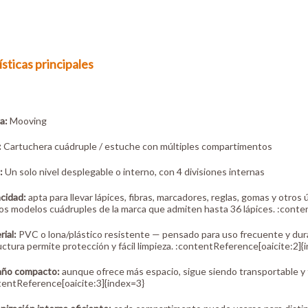
sticas principales
a:
Mooving
:
Cartuchera cuádruple / estuche con múltiples compartimentos
:
Un solo nivel desplegable o interno, con 4 divisiones internas
cidad:
apta para llevar lápices, fibras, marcadores, reglas, gomas y otros ú
ros modelos cuádruples de la marca que admiten hasta 36 lápices. :conte
ial:
PVC o lona/plástico resistente — pensado para uso frecuente y dura
ctura permite protección y fácil limpieza. :contentReference[oaicite:2]{
ño compacto:
aunque ofrece más espacio, sigue siendo transportable y f
tentReference[oaicite:3]{index=3}