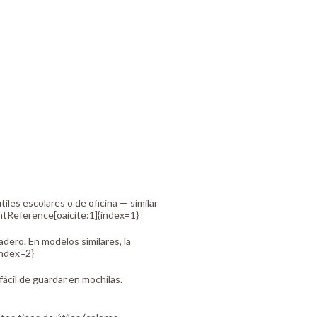
tiles escolares o de oficina — similar
ntReference[oaicite:1]{index=1}
dero. En modelos similares, la
index=2}
ácil de guardar en mochilas.