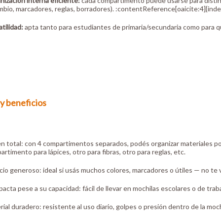
nización interna eficiente:
cada compartimento puede usarse para distinto
mbio, marcadores, reglas, borradores). :contentReference[oaicite:4]{ind
tilidad:
apta tanto para estudiantes de primaria/secundaria como para qui
y beneficios
n total: con 4 compartimentos separados, podés organizar materiales po
rtimento para lápices, otro para fibras, otro para reglas, etc.
io generoso: ideal si usás muchos colores, marcadores o útiles — no te v
cta pese a su capacidad: fácil de llevar en mochilas escolares o de traba
ial duradero: resistente al uso diario, golpes o presión dentro de la moch