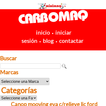
inicio
iniciar
•
sesión
blog
contactar
•
•
Buscar
Marcas
Categorías
Canop mooving eva c/relieve lic ford