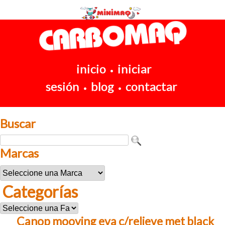
inicio
iniciar
•
sesión
blog
contactar
•
•
Buscar
Marcas
Categorías
Canop mooving eva c/relieve met black