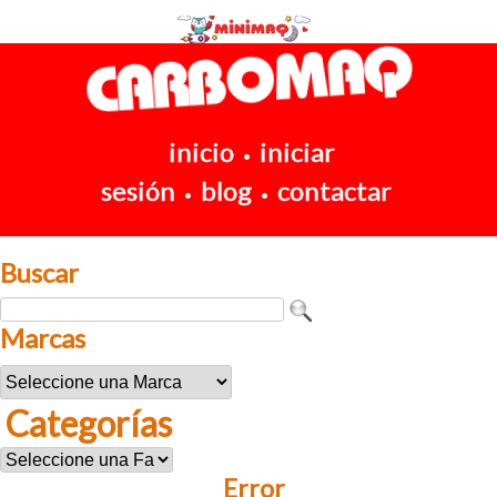
inicio
iniciar
•
sesión
blog
contactar
•
•
Buscar
Marcas
Categorías
Error