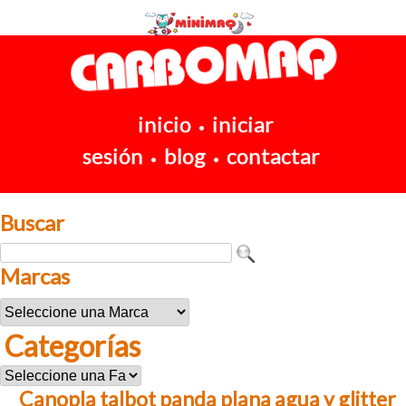
inicio
iniciar
•
sesión
blog
contactar
•
•
Buscar
Marcas
Categorías
Canopla talbot panda plana agua y glitter