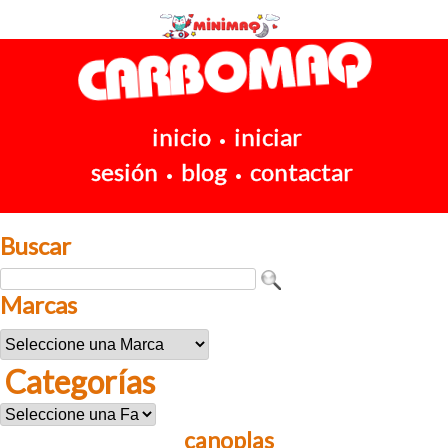
inicio
iniciar
•
sesión
blog
contactar
•
•
Buscar
Marcas
Categorías
canoplas