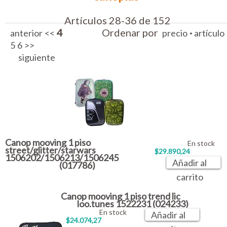
Artículos 28-36 de 152
4
Ordenar por
·
anterior
<<
precio
artículo
5
6
>>
siguiente
Canop mooving 1 piso
En stock
street/glitter/starwars
$29.890,24
1506202/1506213/1506245
Añadir al
(017786)
carrito
Canop mooving 1 piso trend lic
loo.tunes 1522231 (024233)
En stock
Añadir al
$24.074,27