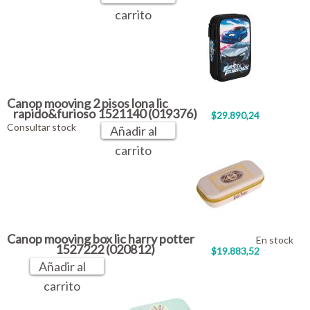
carrito
Canop mooving 2 pisos lona lic
rapido&furioso 1521140 (019376)
$29.890,24
Consultar stock
Añadir al
carrito
Canop mooving box lic harry potter
En stock
1527222 (020812)
$19.883,52
Añadir al
carrito