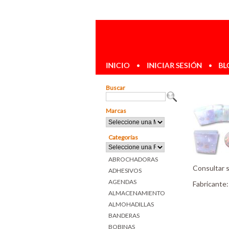
INICIO
•
INICIAR SESIÓN
•
BL
Buscar
Marcas
Categorías
ABROCHADORAS
Consultar 
ADHESIVOS
AGENDAS
Fabricante
ALMACENAMIENTO
ALMOHADILLAS
BANDERAS
BOBINAS