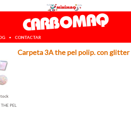
OG
•
CONTACTAR
Carpeta 3A the pel polip. con glitte
stock
:
THE PEL