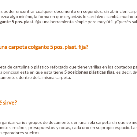
s poder encontrar cualquier documento en segundos, sin abrir cien carpe
zca algo mínimo, la forma en que organizás los archivos cambia mucho tu
ante 5 pos. plast. fija
, una herramienta simple pero muy útil. ¿Querés sab
na carpeta colgante 5 pos. plast. fija?
eta de cartulina o plástico reforzado que tiene varillas en los costados p
ia principal está en que esta tiene
5 posiciones plásticas fijas
, es decir, 
cumentos dentro de la misma carpeta.
 sirve?
organizar varios grupos de documentos en una sola carpeta sin que se m
emitos, recibos, presupuestos y notas, cada uno en su propio espacio. Las
o separadores sueltos.