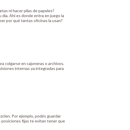
tas ni hacer pilas de papeles?
 día. Ahí es donde entra en juego la
er por qué tantas oficinas la usan?
ara colgarse en cajoneras o archivos.
divisiones internas ya integradas para
ezclen. Por ejemplo, podés guardar
 posiciones fijas te evitan tener que