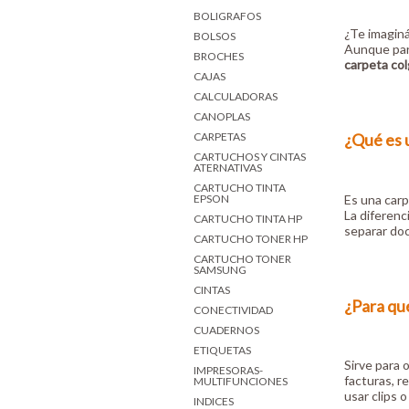
BOLIGRAFOS
¿Te imaginá
BOLSOS
Aunque pare
BROCHES
carpeta colg
CAJAS
CALCULADORAS
CANOPLAS
¿Qué es u
CARPETAS
CARTUCHOS Y CINTAS
ATERNATIVAS
CARTUCHO TINTA
Es una carp
EPSON
La diferenc
CARTUCHO TINTA HP
separar do
CARTUCHO TONER HP
CARTUCHO TONER
SAMSUNG
CINTAS
¿Para qué
CONECTIVIDAD
CUADERNOS
ETIQUETAS
Sirve para 
IMPRESORAS-
facturas, r
MULTIFUNCIONES
usar clips 
INDICES