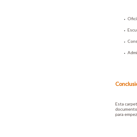
Ofic
Escu
Consu
Admi
Conclusi
Esta carpet
documentos 
para empez