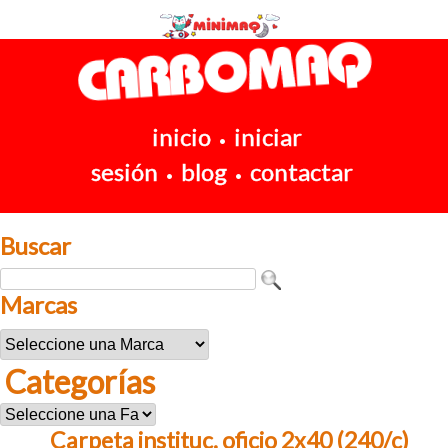
inicio
iniciar
•
sesión
blog
contactar
•
•
Buscar
Marcas
Categorías
Carpeta instituc. oficio 2x40 (240/c)