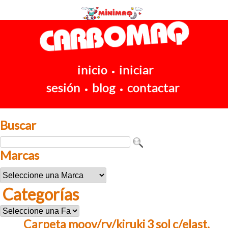
inicio
iniciar
•
sesión
blog
contactar
•
•
Buscar
Marcas
Categorías
Carpeta moov/ry/kiruki 3 sol c/elast.