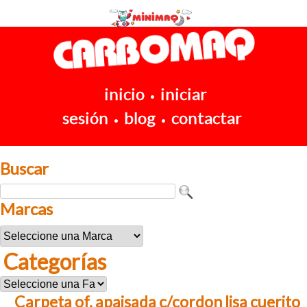
inicio
iniciar
•
sesión
blog
contactar
•
•
Buscar
Marcas
Categorías
Carpeta of. apaisada c/cordon lisa cuerito