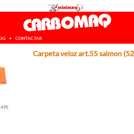
OG
•
CONTACTAR
Carpeta veloz art.55 salmon (5
:
APE