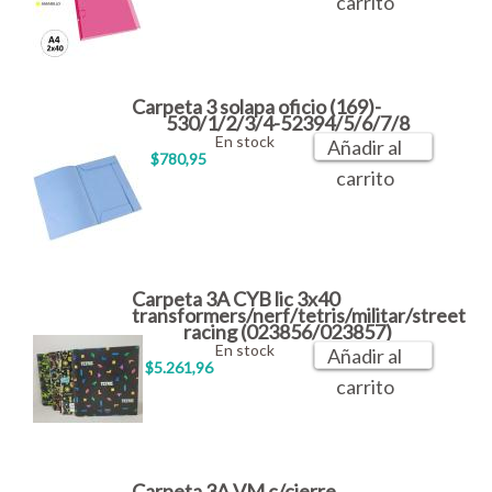
carrito
Carpeta 3 solapa oficio (169)-
530/1/2/3/4-52394/5/6/7/8
En stock
Añadir al
$780,95
carrito
Carpeta 3A CYB lic 3x40
transformers/nerf/tetris/militar/street
racing (023856/023857)
En stock
Añadir al
$5.261,96
carrito
Carpeta 3A VM c/cierre