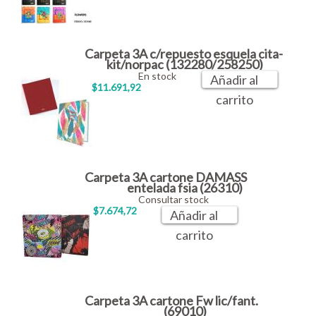
Carpeta 3A c/repuesto esquela cita-
kit/norpac (132280/258250)
En stock
Añadir al
$11.691,92
carrito
Carpeta 3A cartone DAMASS
entelada fsia (26310)
Consultar stock
$7.674,72
Añadir al
carrito
Carpeta 3A cartone Fw lic/fant.
(69010)