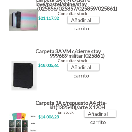
love/pastel/shine/stay
(025856/025857/025859/025861)
Consultar stock
$21.117,32
Añadir al
carrito
Carpeta 3A VM c/cierre stay
999689 militar (025861)
Consultar stock
$18.035,61
Añadir al
carrito
Carpeta 3A c/repuesto A4 cita-
kit(132540)/arte X120H
En stock
Añadir al
$14.006,23
carrito