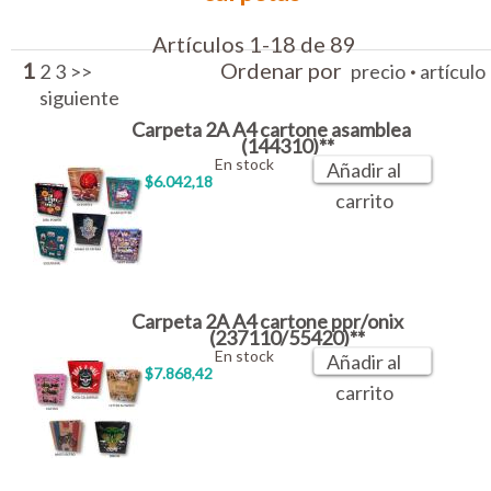
Artículos 1-18 de 89
1
Ordenar por
·
2
3
>>
precio
artículo
siguiente
Carpeta 2A A4 cartone asamblea
(144310)**
En stock
Añadir al
$6.042,18
carrito
Carpeta 2A A4 cartone ppr/onix
(237110/55420)**
En stock
Añadir al
$7.868,42
carrito