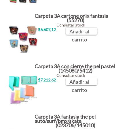
Carpeta 3A cartone onix fantasia
(55270)
Consultar stock
$6.607,12
Añadir al
carrito
Carpeta 3A con cierre the pel pastel
(145080/5412)
Consultar stock
$7.212,62
Añadir al
carrito
Carpeta 3A fantasia the pel
auto/surf/bmx/skate
(023706/145010)