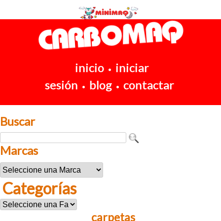
inicio
iniciar
•
sesión
blog
contactar
•
•
Buscar
Marcas
Categorías
carpetas