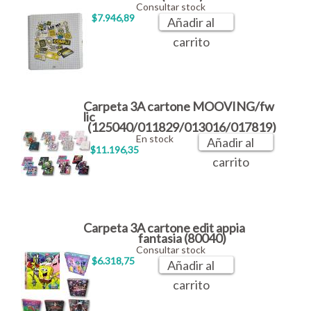
Consultar stock
$7.946,89
Añadir al
carrito
Carpeta 3A cartone MOOVING/fw
lic
(125040/011829/013016/017819)
En stock
Añadir al
$11.196,35
carrito
Carpeta 3A cartone edit appia
fantasia (80040)
Consultar stock
$6.318,75
Añadir al
carrito