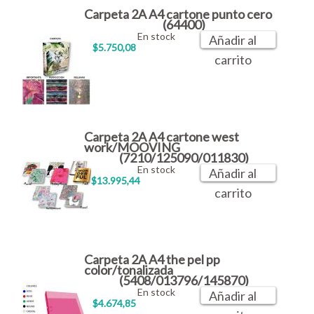
Carpeta 2A A4 cartone punto cero
(64400)
En stock
Añadir al
$5.750,08
carrito
Carpeta 2A A4 cartone west
work/MOOVING
(7210/125090/011830)
En stock
Añadir al
$13.995,44
carrito
Carpeta 2A A4 the pel pp
color/tonalizada
(5408/013796/145870)
En stock
Añadir al
$4.674,85