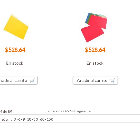
$528,64
$528,64
En stock
En stock
ñadir al carrito
Añadir al carrito
54 de 89
anterior
<<
4
5
6
>>
siguiente
r página
3
·
6
·
9
·
18
·
30
·
60
·
150