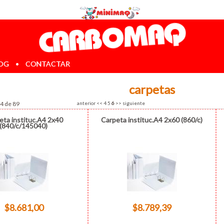
OG
•
CONTACTAR
carpetas
54 de 89
anterior
<<
4
5
6
>>
siguiente
eta instituc.A4 2x40
Carpeta instituc.A4 2x60 (860/c)
(840/c/145040)
$8.681,00
$8.789,39