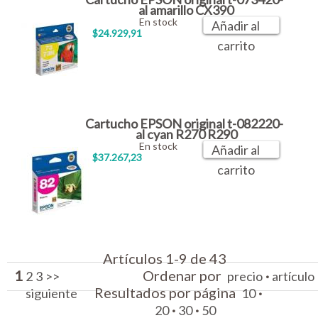
al amarillo CX390
En stock
Añadir al
$24.929,91
carrito
Cartucho EPSON original t-082220-
al cyan R270 R290
En stock
Añadir al
$37.267,23
carrito
Artículos 1-9 de 43
1
Ordenar por
·
2
3
>>
precio
artículo
Resultados por página
·
siguiente
10
·
·
20
30
50