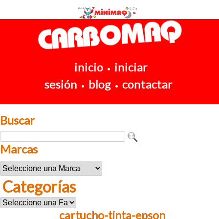
inicio
iniciar
•
sesión
blog
contactar
•
•
Buscar
Marcas
Categorías
cartucho-tinta-epson