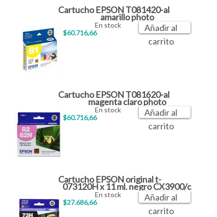
Cartucho EPSON T081420-al
amarillo photo
En stock
Añadir al
$60.716,66
carrito
Cartucho EPSON T081620-al
magenta claro photo
En stock
Añadir al
$60.716,66
carrito
Cartucho EPSON original t-
073120H x 11 ml. negro CX3900/c
En stock
Añadir al
$27.686,66
carrito