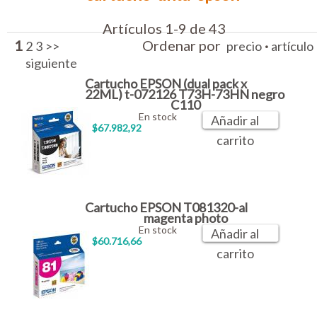
Artículos 1-9 de 43
1
Ordenar por
·
2
3
>>
precio
artículo
siguiente
Cartucho EPSON (dual pack x
22ML) t-072126 T73H-73HN negro
C110
En stock
Añadir al
$67.982,92
carrito
Cartucho EPSON T081320-al
magenta photo
En stock
Añadir al
$60.716,66
carrito