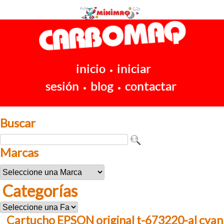
inicio
iniciar
•
sesión
blog
contactar
•
•
Buscar
Marcas
Categorías
Cartucho EPSON original t-673220-al cyan