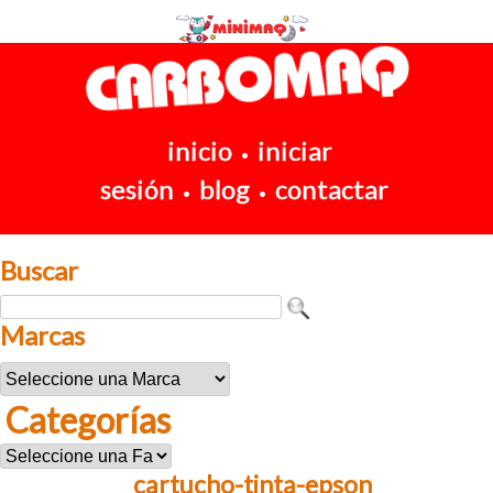
inicio
iniciar
•
sesión
blog
contactar
•
•
Buscar
Marcas
Categorías
cartucho-tinta-epson