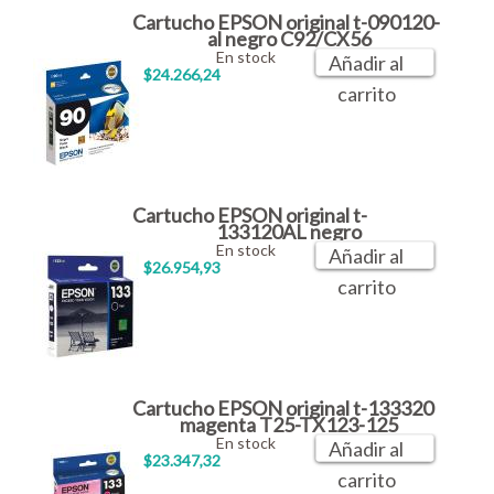
Cartucho EPSON original t-090120-
al negro C92/CX56
En stock
Añadir al
$24.266,24
carrito
Cartucho EPSON original t-
133120AL negro
En stock
Añadir al
$26.954,93
carrito
Cartucho EPSON original t-133320
magenta T25-TX123-125
En stock
Añadir al
$23.347,32
carrito