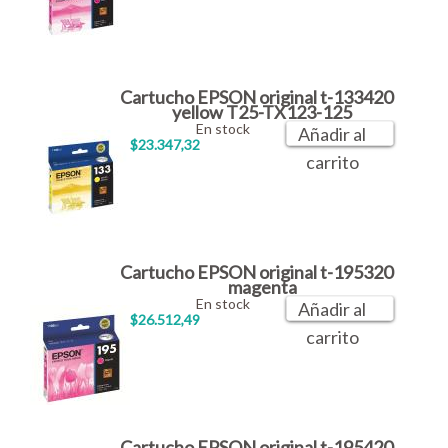
Cartucho EPSON original t-133420
yellow T25-TX123-125
En stock
Añadir al
$23.347,32
carrito
Cartucho EPSON original t-195320
magenta
En stock
Añadir al
$26.512,49
carrito
Cartucho EPSON original t-195420