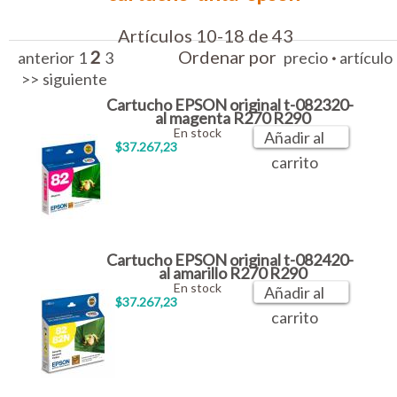
Artículos 10-18 de 43
2
Ordenar por
·
anterior
1
3
precio
artículo
>>
siguiente
Cartucho EPSON original t-082320-
al magenta R270 R290
En stock
Añadir al
$37.267,23
carrito
Cartucho EPSON original t-082420-
al amarillo R270 R290
En stock
Añadir al
$37.267,23
carrito