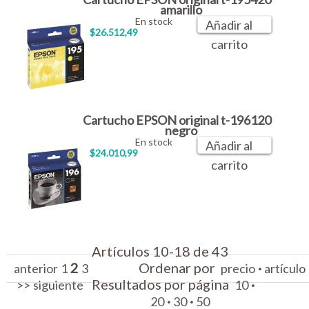
amarillo
En stock
Añadir al
$26.512,49
carrito
Cartucho EPSON original t-196120
negro
En stock
Añadir al
$24.010,99
carrito
Artículos 10-18 de 43
2
Ordenar por
·
anterior
1
3
precio
artículo
Resultados por página
·
>>
siguiente
10
·
·
20
30
50