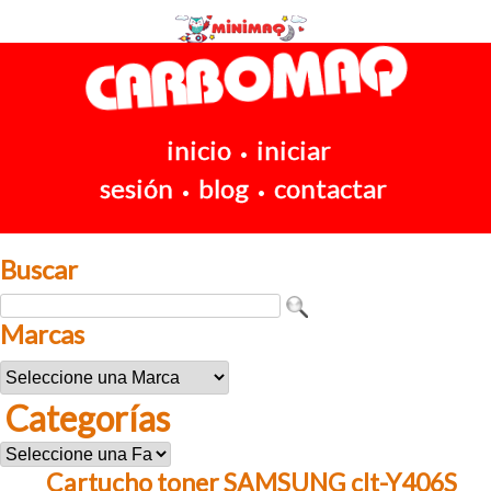
inicio
iniciar
•
sesión
blog
contactar
•
•
Buscar
Marcas
Categorías
Cartucho toner SAMSUNG clt-Y406S