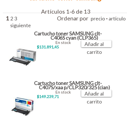
Artículos 1-6 de 13
1
Ordenar por
·
2
3
precio
artículo
siguiente
Cartucho toner SAMSUNG clt-
C406S cyan (CLP365)
En stock
Añadir al
$131.891,45
carrito
Cartucho toner SAMSUNG clt-
C407S/xaa p/CLP320/325 (cian)
En stock
Añadir al
$149.239,71
carrito