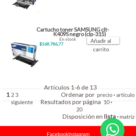
Cartucho toner SAMSUNG clt-
K409S negro (clp-315)
En stock
Añadir al
$168.786,77
carrito
Artículos 1-6 de 13
1
Ordenar por
·
2
3
precio
artículo
Resultados por página
·
siguiente
10
20
Disposición en
lista
·
matriz
Facebook
Instagram