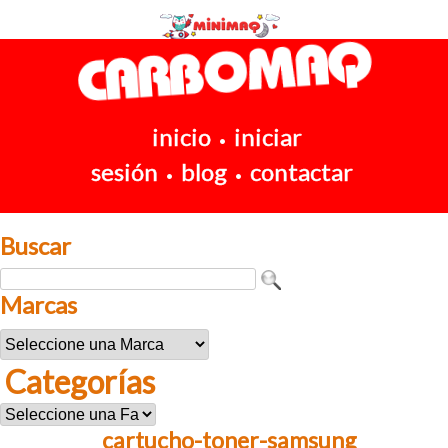
inicio
iniciar
•
sesión
blog
contactar
•
•
Buscar
Marcas
Categorías
cartucho-toner-samsung