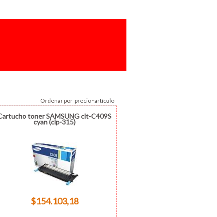
Ordenar por
precio
·
artículo
Cartucho toner SAMSUNG clt-C409S
cyan (clp-315)
$154.103,18