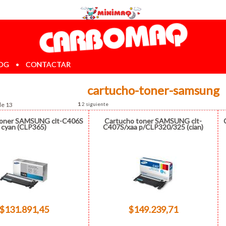
OG
•
CONTACTAR
cartucho-toner-samsung
de 13
1
2
siguiente
toner SAMSUNG clt-C406S
Cartucho toner SAMSUNG clt-
cyan (CLP365)
C407S/xaa p/CLP320/325 (cian)
$131.891,45
$149.239,71