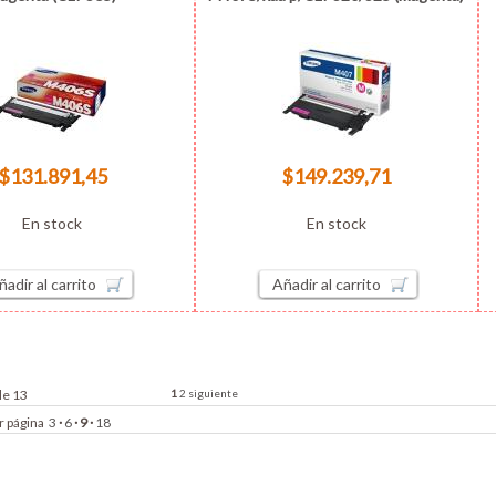
$131.891,45
$149.239,71
En stock
En stock
ñadir al carrito
Añadir al carrito
de 13
1
2
siguiente
r página
3
·
6
·
9
·
18