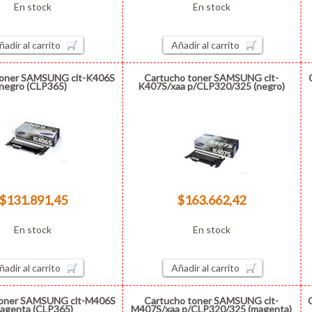
En stock
En stock
ñadir al carrito
Añadir al carrito
toner SAMSUNG clt-K406S
Cartucho toner SAMSUNG clt-
negro (CLP365)
K407S/xaa p/CLP320/325 (negro)
$131.891,45
$163.662,42
En stock
En stock
ñadir al carrito
Añadir al carrito
toner SAMSUNG clt-M406S
Cartucho toner SAMSUNG clt-
agenta (CLP365)
M407S/xaa p/CLP320/325 (magenta)