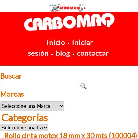
inicio
iniciar
•
sesión
blog
contactar
•
•
Buscar
Marcas
Categorías
Rollo cinta motex 18 mm x 30 mts (100004)